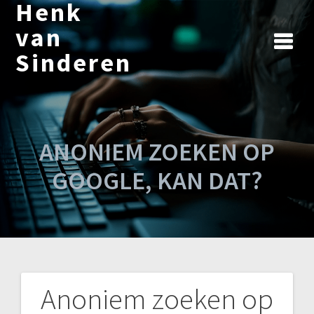
Henk
Ga
naar
van
de
Sinderen
inhoud
ANONIEM ZOEKEN OP
GOOGLE, KAN DAT?
Anoniem zoeken op
Bericht