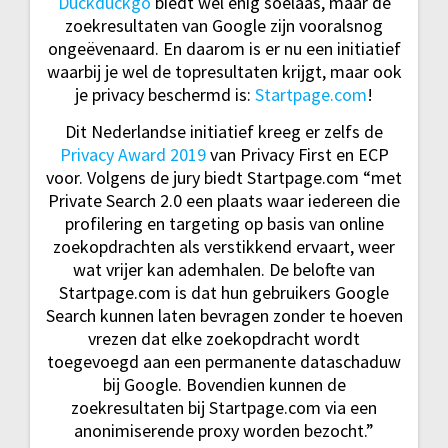
Duckduckgo
biedt wel enig soelaas, maar de
zoekresultaten van Google zijn vooralsnog
ongeëvenaard. En daarom is er nu een initiatief
waarbij je wel de topresultaten krijgt, maar ook
je privacy beschermd is:
Startpage.com
!
Dit Nederlandse initiatief kreeg er zelfs de
Privacy Award 2019
van Privacy First en ECP
voor. Volgens de jury biedt Startpage.com “met
Private Search 2.0 een plaats waar iedereen die
profilering en targeting op basis van online
zoekopdrachten als verstikkend ervaart, weer
wat vrijer kan ademhalen. De belofte van
Startpage.com is dat hun gebruikers Google
Search kunnen laten bevragen zonder te hoeven
vrezen dat elke zoekopdracht wordt
toegevoegd aan een permanente dataschaduw
bij Google. Bovendien kunnen de
zoekresultaten bij Startpage.com via een
anonimiserende proxy worden bezocht.”