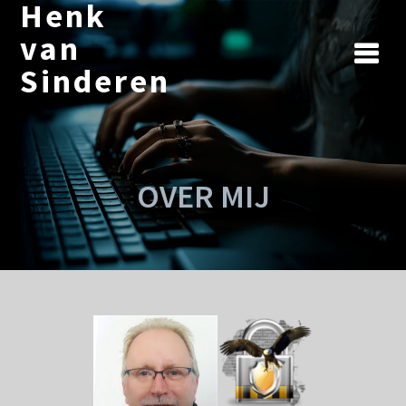
Henk
Ga
naar
van
de
Sinderen
inhoud
OVER MIJ