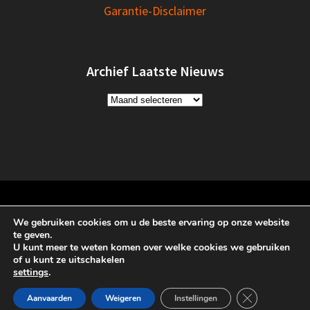
Garantie-Disclaimer
Archief Laatste Nieuws
Archief
Laatste
Nieuws
Henk van Sinderen
We gebruiken cookies om u de beste ervaring op onze website
te geven.
U kunt meer te weten komen over welke cookies we gebruiken
of u kunt ze uitschakelen
© 2026 Henk van Sinderen. St.Annaparochie
settings
.
Sluit AVG/GDP
Aanvaarden
Weigeren
Instellingen