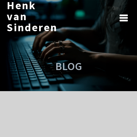
Henk
Ga
naar
van
de
Sinderen
inhoud
BLOG