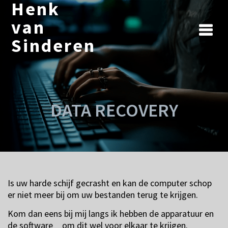
Henk
Ga
naar
van
de
Sinderen
inhoud
DATA RECOVERY
Is uw harde schijf gecrasht en kan de computer schop
er niet meer bij om uw bestanden terug te krijgen.
Kom dan eens bij mij langs ik hebben de apparatuur en
de software om dit wel voor elkaar te krijgen.