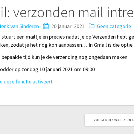
l: verzonden mail intr
enk van Sinderen
20 januari 2021
Geen categorie
stuurt een mailtje en precies nadat je op Verzenden hebt ged
ken, zodat je het nog kon aanpassen… In Gmail is die optie 
n bepaalde tijd kun je de verzending nog ongedaan maken.
Lodder op zondag 10 januari 2021 om 09:00
e deze functie activeert.
VOLGEND
VOLGENDE:
WAT ZIJN 
BERICHT: