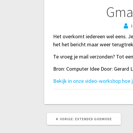
Bericht
Gmai
navigatie
H
Het overkomt iedereen wel eens. Je 
het het bericht maar weer terugtrek
Te vroeg je mail verzonden? Tot ee
Bron: Computer Idee Door: Gerard 
Bekijk in onze video-workshop hoe j
VORIG
VORIGE:
EXTENDED GODMODE
BERICHT: