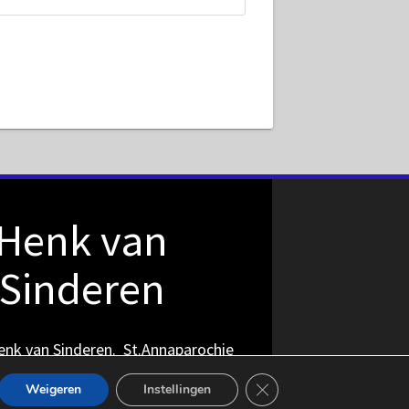
Henk van
Sinderen
nk van Sinderen. St.Annaparochie
Sluit AVG/GDPR cookie b
Weigeren
Instellingen