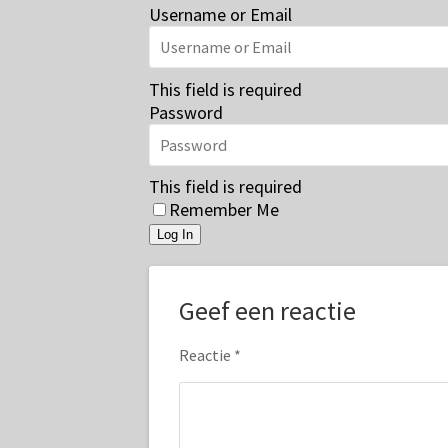
Username or Email
This field is required
Password
This field is required
Remember Me
Log In
Geef een reactie
Reactie
*