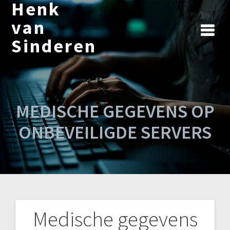
Henk
Ga
naar
van
de
Sinderen
inhoud
MEDISCHE GEGEVENS OP
ONBEVEILIGDE SERVERS
Medische gegevens
Bericht