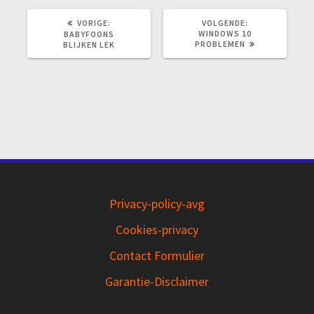
VORIG
VOLGEND
VORIGE:
VOLGENDE:
BERICHT:
BERICHT:
WINDOWS 10
BABYFOONS
PROBLEMEN
BLIJKEN LEK
Privacy-policy-avg
Cookies-privacy
Contact Formulier
Garantie-Disclaimer