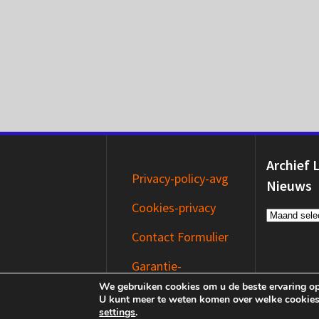
Archief 
Privacy-policy-avg
Nieuws
Cookies-privacy
Archief
Laatste
Contact Formulier
Nieuws
Garantie-
Disclaimer
We gebruiken cookies om u de beste ervaring op
U kunt meer te weten komen over welke cookies
settings
.