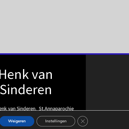
Henk van
Sinderen
nk van Sinderen. St.Annaparochie
Sluit AVG/GDPR cookie b
Weigeren
Instellingen