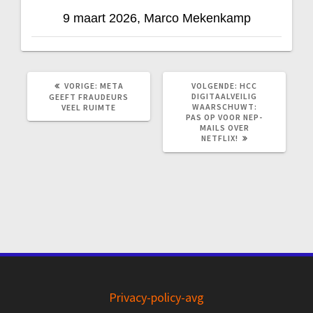
9 maart 2026, Marco Mekenkamp
VORIG
VOLGEND
VORIGE:
META
VOLGENDE:
HCC
BERICHT:
BERICHT:
DIGITAALVEILIG
GEEFT FRAUDEURS
WAARSCHUWT:
VEEL RUIMTE
PAS OP VOOR NEP-
MAILS OVER
NETFLIX!
Privacy-policy-avg