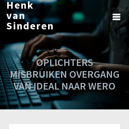
Henk
Ga
naar
van
de
Sinderen
inhoud
OPLICHTERS
MISBRUIKEN OVERGANG
VAN IDEAL NAAR WERO