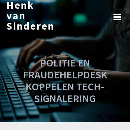
Henk
Ga
naar
van
de
Sinderen
inhoud
POLITIE EN
FRAUDEHELPDESK
KOPPELEN TECH-
SIGNALERING