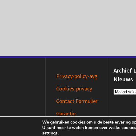
Archief 
Privacy-policy-avg
Nieuws
Cookies-privacy
Archief
Laatste
Contact Formulier
Nieuws
Garantie-
Disclaimer
We gebruiken cookies om u de beste ervaring op
U kunt meer te weten komen over welke cookies
settings
.