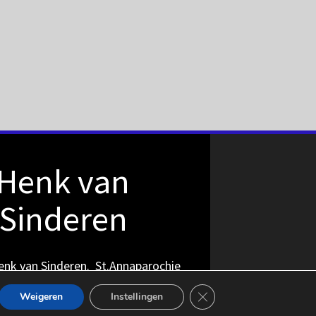
Henk van
Sinderen
nk van Sinderen. St.Annaparochie
Sluit AVG/GDPR cookie b
Weigeren
Instellingen