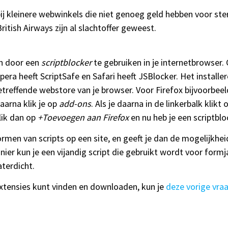
j kleinere webwinkels die niet genoeg geld hebben voor ste
itish Airways zijn al slachtoffer geweest.
n door een
scriptblocker
te gebruiken in je internetbrowser.
pera heeft ScriptSafe en Safari heeft JSBlocker. Het installere
etreffende webstore van je browser. Voor Firefox bijvoorbeeld
aarna klik je op
add-ons
. Als je daarna in de linkerbalk klikt
lik dan op
+Toevoegen aan Firefox
en nu heb je een scriptbloc
men van scripts op een site, en geeft je dan de mogelijkheid
ier kun je een vijandig script die gebruikt wordt voor formj
terdicht.
xtensies kunt vinden en downloaden, kun je
deze vorige vra