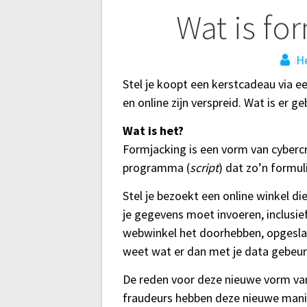
Bericht
Wat is fo
navigatie
He
Stel je koopt een kerstcadeau via e
en online zijn verspreid. Wat is er g
Wat is het?
Formjacking is een vorm van cybercri
programma (
script
) dat zo’n formul
Stel je bezoekt een online winkel d
je gegevens moet invoeren, inclusie
webwinkel het doorhebben, opgeslag
weet wat er dan met je data gebe
De reden voor deze nieuwe vorm van
fraudeurs hebben deze nieuwe mani