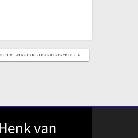
VOLGEND
DE:
HOE WERKT END-TO-END ENCRYPTIE?
BERICHT:
Henk van