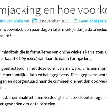
rmjacking en hoe voork
nk van Sinderen
2 november 2019
Geen categorie
en webwinkel. Een paar dagen later merk je dat je data inclu
ebeurd?
minaliteit die in formulieren van online winkels kan zitten.
ier kaapt of
hijacked
, vandaar de naam formjacking.
ie geïnfecteerd is met deze vorm van malware. Er is een mo
f je persoonlijke data en bankgegevens. Deze gegevens worde
en en doorgestuurd naar de crimineel die het dan doorverk
urt…
 cybercriminaliteit: men verdedigt zich steeds beter tegen
er gevonden om data te stelen.