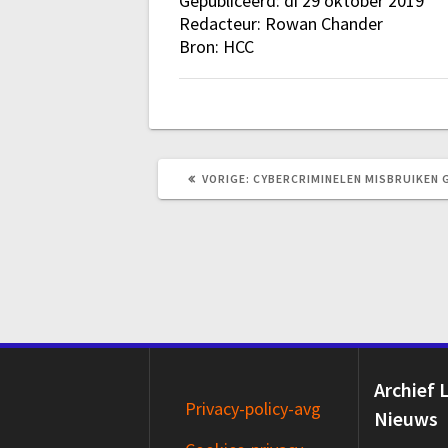
Gepubliceerd: di 29 oktober 2019
Redacteur: Rowan Chander
Bron: HCC
VORIG
VORIGE:
CYBERCRIMINELEN MISBRUIKEN
BERICHT:
Archief 
Privacy-policy-avg
Nieuws