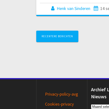
Henk van Sinderen
14 s
Berichtnavigat
RECENTERE BERICHTEN
Archief 
Privacy-policy-avg
Nieuws
Cookies-privacy
Archief