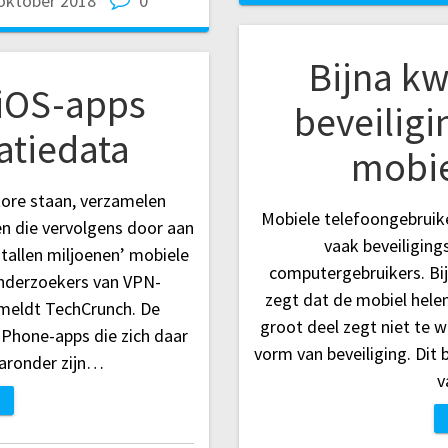
oktober 2018
0
Bijna kw
 iOS-apps
beveilig
atiedata
mobie
Store staan, verzamelen
Mobiele telefoongebruik
en die vervolgens door aan
vaak beveiliging
ntallen miljoenen’ mobiele
computergebruikers. Bi
onderzoekers van VPN-
zegt dat de mobiel helem
meldt TechCrunch. De
groot deel zegt niet te w
iPhone-apps die zich daar
vorm van beveiliging. Dit 
aronder zijn…
v