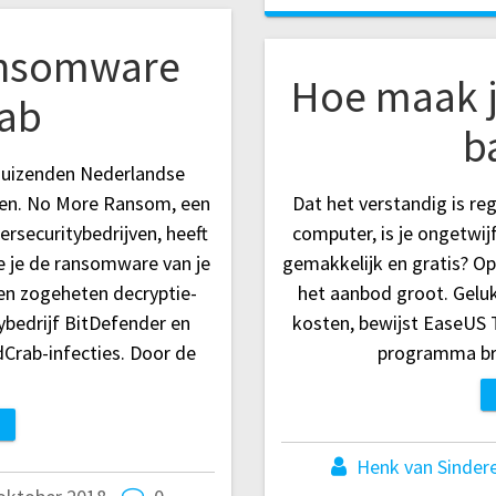
ansomware
Hoe maak j
ab
b
duizenden Nederlandse
eren. No More Ransom, een
Dat het verstandig is re
rsecuritybedrijven, heeft
computer, is je ongetwij
 je de ransomware van je
gemakkelijk en gratis? Op
en zogeheten decryptie-
het aanbod groot. Geluk
ybedrijf BitDefender en
kosten, bewijst EaseUS 
dCrab-infecties. Door de
programma br
Henk van Sinder