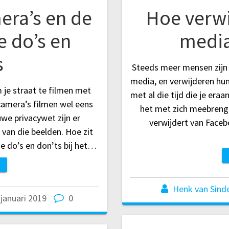
era’s en de
Hoe verwij
e do’s en
media
s
Steeds meer mensen zijn 
media, en verwijderen hun
m je straat te filmen met
met al die tijd die je eraa
camera’s filmen wel eens
het met zich meebrengt?
we privacywet zijn er
verwijdert van Faceb
 van die beelden. Hoe zit
 de do’s en don’ts bij het…
Henk van Sind
 januari 2019
0