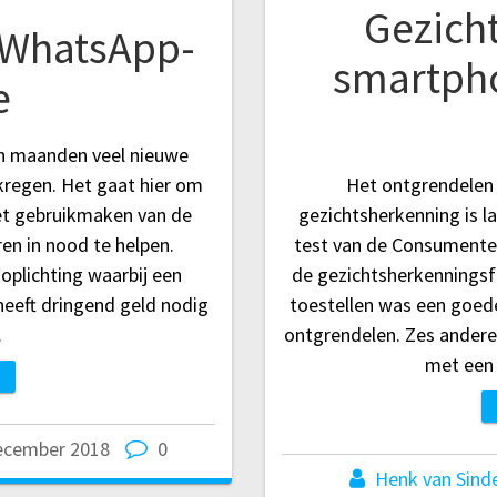
Gezich
 WhatsApp-
smartpho
e
n maanden veel nieuwe
regen. Het gaat hier om
Het ontgrendelen
het gebruikmaken van de
gezichtsherkenning is lan
en in nood te helpen.
test van de Consument
oplichting waarbij een
de gezichtsherkenningsf
j heeft dringend geld nodig
toestellen was een goed
…
ontgrendelen. Zes andere
met een 
ecember 2018
0
Henk van Sind