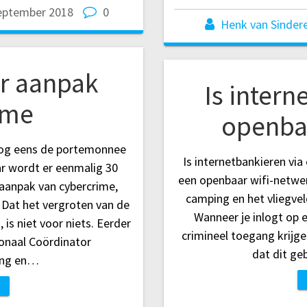
eptember 2018
0
Henk van Sinder
ar aanpak
Is intern
ime
openbar
nog eens de portemonnee
Is internetbankieren via
aar wordt er eenmalig 30
een openbaar wifi-netwerk
 aanpak van cybercrime,
camping en het vliegveld
Dat het vergroten van de
Wanneer je inlogt op 
, is niet voor niets. Eerder
crimineel toegang krijge
onaal Coördinator
dat dit ge
ing en…